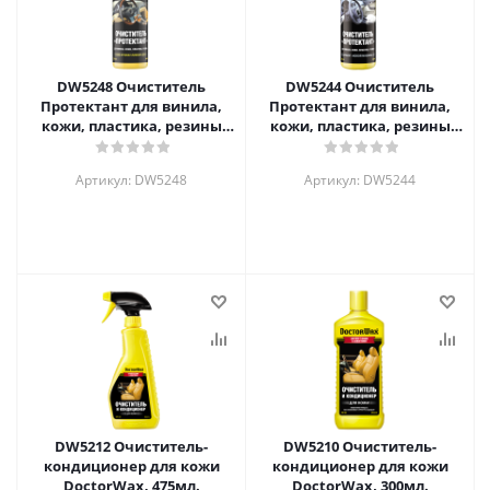
DW5248 Очиститель
DW5244 Очиститель
Протектант для винила,
Протектант для винила,
кожи, пластика, резины
кожи, пластика, резины
(лимон) DoctorWax, 236мл.
(аромат нового
автомобиля), 236мл.
Артикул: DW5248
Артикул: DW5244
DW5212 Очиститель-
DW5210 Очиститель-
кондиционер для кожи
кондиционер для кожи
DoctorWax, 475мл.
DoctorWax, 300мл.