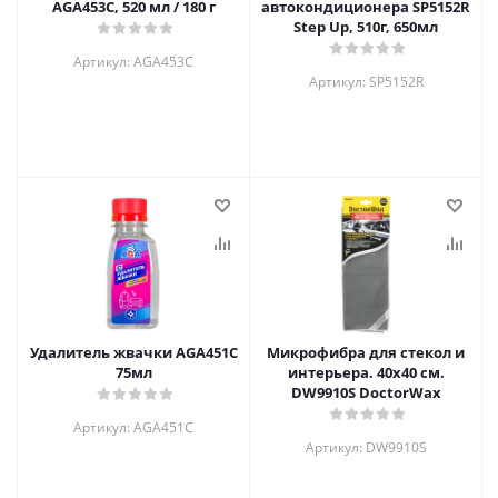
AGA453C, 520 мл / 180 г
автокондиционера SP5152R
Step Up, 510г, 650мл
Артикул: AGA453C
Артикул: SP5152R
Удалитель жвачки AGA451C
Микрофибра для стекол и
75мл
интерьера. 40x40 см.
DW9910S DoctorWax
Артикул: AGA451C
Артикул: DW9910S