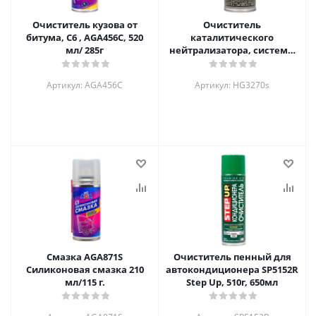
Очиститель кузова от
Очиститель
битума, C6 , AGA456C, 520
каталитического
мл/ 285г
нейтрализатора, системы
питания и камер сгорания
HG3270s Hi-Gear. 444мл
Артикул: AGA456C
Артикул: HG3270s
Смазка AGA871S
Очиститель пенный для
Силиконовая смазка 210
автокондиционера SP5152R
мл/115 г.
Step Up, 510г, 650мл