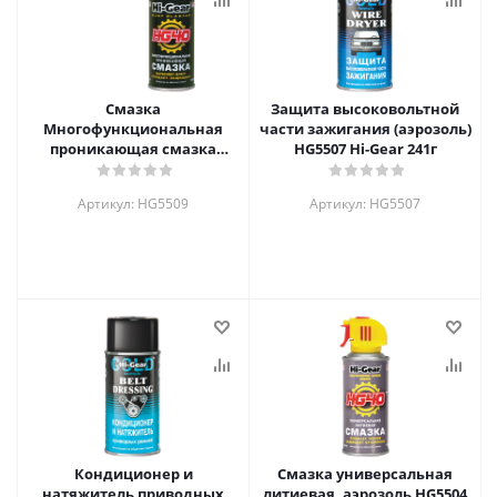
Смазка
Защита высоковольтной
Многофункциональная
части зажигания (аэрозоль)
проникающая смазка
HG5507 Hi-Gear 241г
аэрозоль HG40 HG5509 Hi-
Gear 140г
Артикул: HG5509
Артикул: HG5507
Кондиционер и
Смазка универсальная
натяжитель приводных
литиевая, аэрозоль HG5504