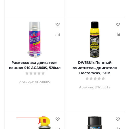
Раскоксовка двигателя
DW5381s Пенный
пенная S10 AGA860S, 520мл
очиститель двигателя
DoctorWax, 510г
Артикул: AGA860S
Артикул: DW5381s