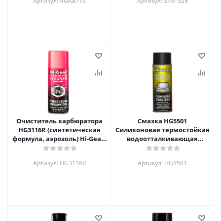
Артикул: AGA871S
Артикул: SP5152R
Очиститель карбюратора
Смазка HG5501
HG3116R (синтетическая
Силиконовая термостойкая
формула, аэрозоль) Hi-Gear,
водоотталкивающая
350г
смазка для металла,
резины, пластика 284г
Артикул: HG3116R
Артикул: HG5501