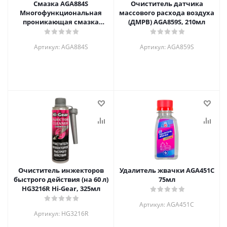
Смазка AGA884S
Очиститель датчика
Многофункциональная
массового расхода воздуха
проникающая смазка
(ДМРВ) AGA859S, 210мл
аэрозоль, 650мл
Артикул: AGA884S
Артикул: AGA859S
Очиститель инжекторов
Удалитель жвачки AGA451C
быстрого действия (на 60 л)
75мл
HG3216R Hi-Gear, 325мл
Артикул: AGA451C
Артикул: HG3216R